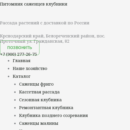
Перейти
Меню
Питомник саженцев клубники
к
содержимому
Рассада растений с доставкой по России
Крснодарский край, Белореченский район, пос.
Проточный ул. Гражданская, 82
ПОЗВОНИТЬ
+7 (900) 277-26-75
Главная
Наше хозяйство
Каталог
Саженцы фриго
Кассетная рассада
Сезонная клубника
Ремонтантная клубника
Клубника позднего созревания
Саженцы малины