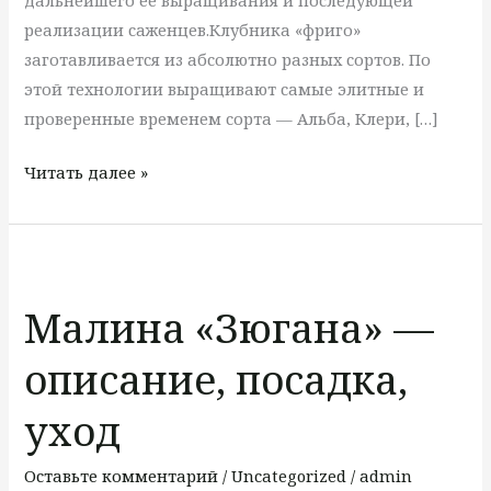
реализации саженцев.Клубника «фриго»
заготавливается из абсолютно разных сортов. По
этой технологии выращивают самые элитные и
проверенные временем сорта — Альба, Клери, […]
Читать далее »
Малина
«Зюгана»
Малина «Зюгана» —
—
описание,
описание, посадка,
посадка,
уход
уход
Оставьте комментарий
/
Uncategorized
/
admin