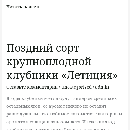
Читать далее »
Поздний
сорт
Поздний сорт
крупноплодной
клубники
крупноплодной
«Летиция»
клубники «Летиция»
Оставьте комментарий
/
Uncategorized
/
admin
Ягоды клубники всегда будут лидером среди всех
остальных ягод, ее аромат никого не оставит
равнодушным. Это любимое лакомство с шикарным
ароматом солнца и запахом лета. Из свежих ягод
клубники готовят разные блюда: варят джемы,