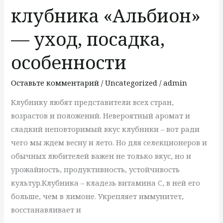
—
клубника «Альбион»
уход,
посадка,
— уход, посадка,
особенности
особенности
Оставьте комментарий
/
Uncategorized
/
admin
Клубнику любят представители всех стран,
возрастов и положений. Невероятный аромат и
сладкий неповторимый вкус клубники – вот ради
чего мы ждем весну и лето. Но для селекционеров и
обычных любителей важен не только вкус, но и
урожайность, продуктивность, устойчивость
культур.Клубника – кладезь витамина C, в ней его
больше, чем в лимоне. Укрепляет иммунитет,
восстанавливает и