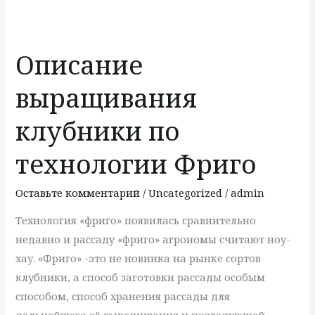
Описание
выращивания
Описание
клубники
по
выращивания
технологии
Фриго
клубники по
технологии Фриго
Оставьте комментарий
/
Uncategorized
/
admin
Технология «фриго» появилась сравнительно
недавно и рассаду «фриго» агрономы считают ноу-
хау. «Фриго» -это не новинка на рынке сортов
клубники, а способ заготовки рассады особым
способом, способ хранения рассады для
дальнейшего её выращивания и последующей