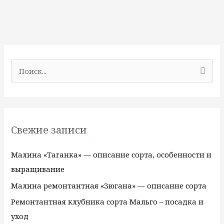
П
о
и
с
Свежие записи
к
:
Малина «Таганка» — описание сорта, особенности и
выращивание
Малина ремонтантная «Зюгана» — описание сорта
Ремонтантная клубника сорта Мальго – посадка и
уход