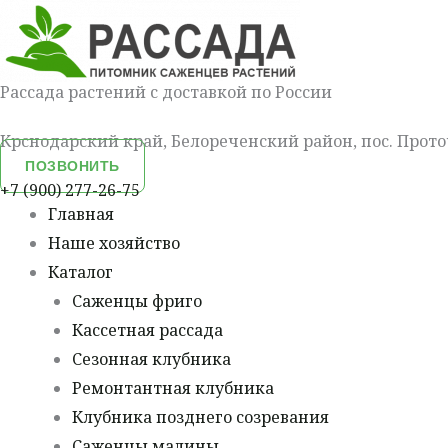
Перейти
Меню
к
содержимому
Рассада растений с доставкой по России
Крснодарский край, Белореченский район, пос. Прото
ПОЗВОНИТЬ
+7 (900) 277-26-75
Главная
Наше хозяйство
Каталог
Саженцы фриго
Кассетная рассада
Сезонная клубника
Ремонтантная клубника
Клубника позднего созревания
Саженцы малины