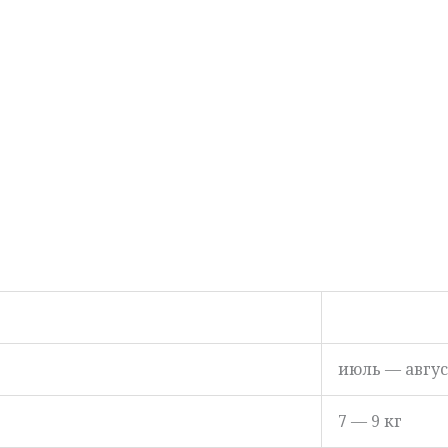
июль — авгус
7 — 9 кг