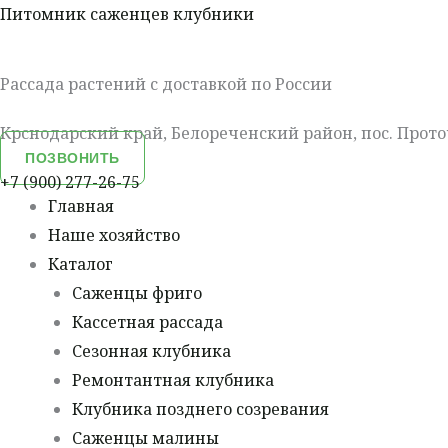
Перейти
Меню
Питомник саженцев клубники
к
содержимому
Рассада растений с доставкой по России
Крснодарский край, Белореченский район, пос. Прото
ПОЗВОНИТЬ
+7 (900) 277-26-75
Главная
Наше хозяйство
Каталог
Саженцы фриго
Кассетная рассада
Сезонная клубника
Ремонтантная клубника
Клубника позднего созревания
Саженцы малины