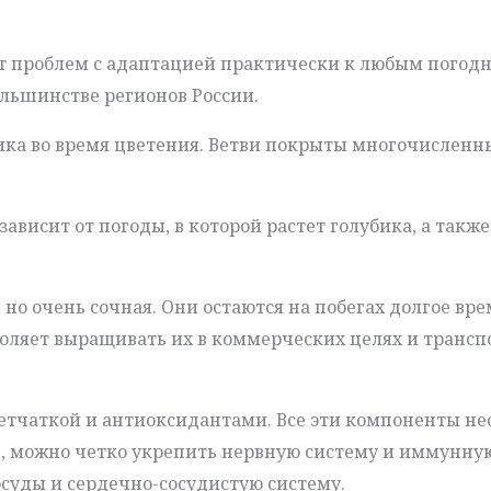
т проблем с адаптацией практически к любым погодн
льшинстве регионов России.
пика во время цветения. Ветви покрыты многочислен
висит от погоды, в которой растет голубика, а также
 но очень сочная. Они остаются на побегах долгое вре
оляет выращивать их в коммерческих целях и трансп
клетчаткой и антиоксидантами. Все эти компоненты н
д, можно четко укрепить нервную систему и иммунну
суды и сердечно-сосудистую систему.