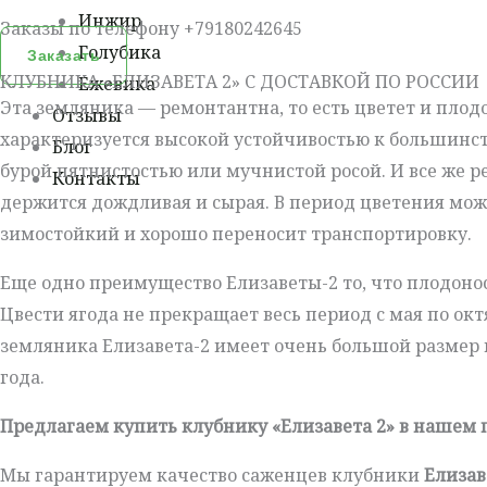
Инжир
Заказы по телефону +79180242645
Голубика
Заказать
КЛУБНИКА «ЕЛИЗАВЕТА 2» С ДОСТАВКОЙ ПО РОССИИ
Ежевика
Эта земляника — ремонтантна, то есть цветет и плодон
Отзывы
характеризуется высокой устойчивостью к большинст
Блог
бурой пятнистостью или мучнистой росой. И все же р
Контакты
держится дождливая и сырая. В период цветения мож
зимостойкий и хорошо переносит транспортировку.
Еще одно преимущество Елизаветы-2 то, что плодоно
Цвести ягода не прекращает весь период с мая по ок
земляника Елизавета-2 имеет очень большой размер
года.
Предлагаем купить клубнику «Елизавета 2» в нашем
Мы гарантируем качество саженцев клубники
Елизав