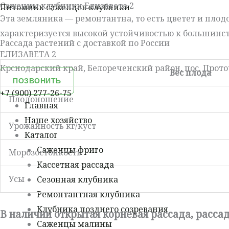
Саженцы клубники Елизавета 2
Перейти
Меню
Питомник саженцев клубники
Эта земляника — ремонтантна, то есть цветет и плодон
к
характеризуется высокой устойчивостью к большинст
содержимому
Рассада растений с доставкой по России
ЕЛИЗАВЕТА 2
Крснодарский край, Белореченский район, пос. Прото
Вес плода
ПОЗВОНИТЬ
+7 (900) 277-26-75
Плодоношение
Главная
Наше хозяйство
Урожайность кг/куст
Каталог
Саженцы фриго
Морозостойкость
Кассетная рассада
Усы
Сезонная клубника
Ремонтантная клубника
Клубника позднего созревания
В наличии открытая корневая рассада, рассад
Саженцы малины