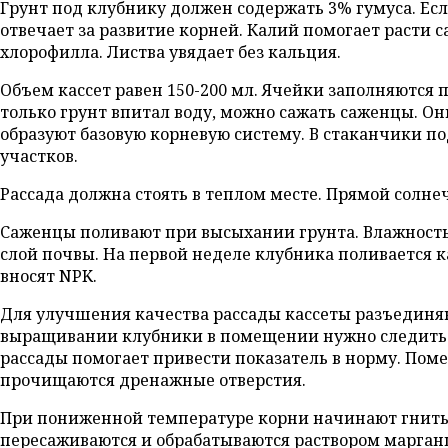
Грунт под клубнику должен содержать 3% гумуса. Если
отвечает за развитие корней. Калий помогает расти 
хлорофилла. Листва увядает без кальция.
Объем кассет равен 150-200 мл. Ячейки заполняются 
только грунт впитал воду, можно сажать саженцы. О
образуют базовую корневую систему. В стаканчики п
участков.
Рассада должна стоять в теплом месте. Прямой солне
Саженцы поливают при высыхании грунта. Влажность
слой почвы. На первой неделе клубника поливается 
вносят NPK.
Для улучшения качества рассады кассеты разъединяют
выращивании клубники в помещении нужно следить 
рассады помогает привести показатель в норму. Пом
прочищаются дренажные отверстия.
При пониженной температуре корни начинают гнить.
пересаживаются и обрабатываются раствором марган