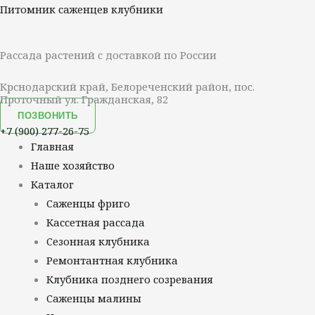
Перейти
Меню
Питомник саженцев клубники
к
содержимому
Рассада растений с доставкой по России
Крснодарский край, Белореченский район, пос.
Проточный ул. Гражданская, 82
ПОЗВОНИТЬ
+7 (900) 277-26-75
Главная
Наше хозяйство
Каталог
Саженцы фриго
Кассетная рассада
Сезонная клубника
Ремонтантная клубника
Клубника позднего созревания
Саженцы малины