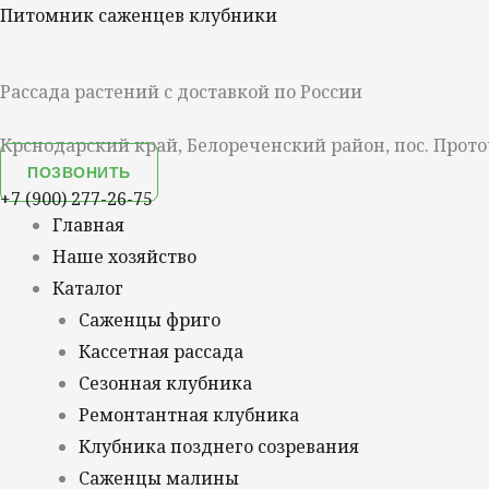
Перейти
Меню
Питомник саженцев клубники
к
содержимому
Рассада растений с доставкой по России
Крснодарский край, Белореченский район, пос. Прото
ПОЗВОНИТЬ
+7 (900) 277-26-75
Главная
Наше хозяйство
Каталог
Саженцы фриго
Кассетная рассада
Сезонная клубника
Ремонтантная клубника
Клубника позднего созревания
Саженцы малины