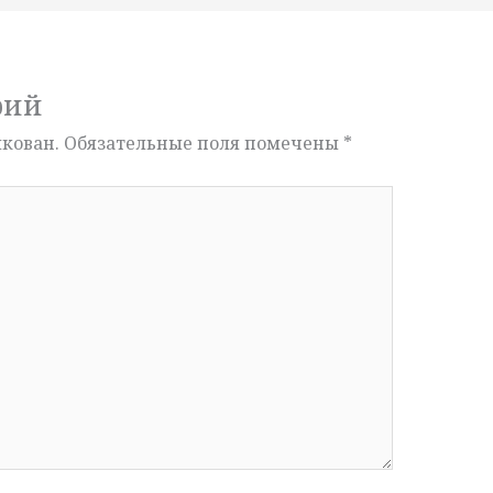
рий
икован.
Обязательные поля помечены
*