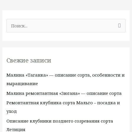
П
о
и
с
Свежие записи
к
:
Малина «Таганка» — описание сорта, особенности и
выращивание
Малина ремонтантная «Зюгана» — описание сорта
Ремонтантная клубника сорта Мальго – посадка и
уход
Описание клубники позднего созревания сорта
Летиция