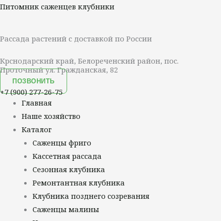
Перейти
Меню
Питомник саженцев клубники
к
содержимому
Рассада растений с доставкой по России
Крснодарский край, Белореченский район, пос.
Проточный ул. Гражданская, 82
ПОЗВОНИТЬ
+7 (900) 277-26-75
Главная
Наше хозяйство
Каталог
Саженцы фриго
Кассетная рассада
Сезонная клубника
Ремонтантная клубника
Клубника позднего созревания
Саженцы малины