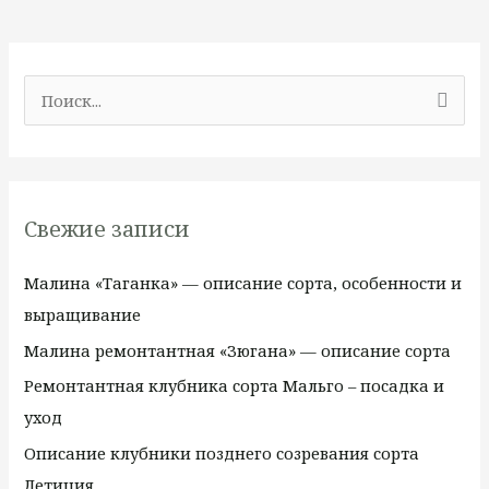
П
о
и
с
Свежие записи
к
:
Малина «Таганка» — описание сорта, особенности и
выращивание
Малина ремонтантная «Зюгана» — описание сорта
Ремонтантная клубника сорта Мальго – посадка и
уход
Описание клубники позднего созревания сорта
Летиция