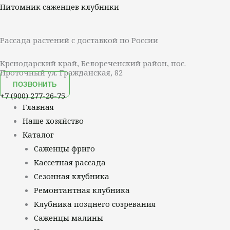
Перейти
Меню
Питомник саженцев клубники
к
содержимому
Рассада растений с доставкой по России
Крснодарский край, Белореченский район, пос.
Проточный ул. Гражданская, 82
ПОЗВОНИТЬ
+7 (900) 277-26-75
Главная
Наше хозяйство
Каталог
Саженцы фриго
Кассетная рассада
Сезонная клубника
Ремонтантная клубника
Клубника позднего созревания
Саженцы малины